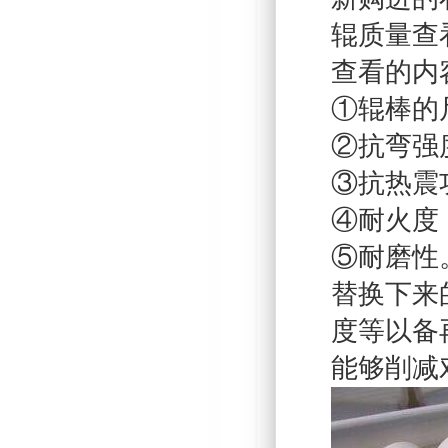
辊质量查
查看的内
①辊棒的
②抗弯强
③抗热震
④耐火度
⑤耐磨性
替换下来
度等以备
能够削减