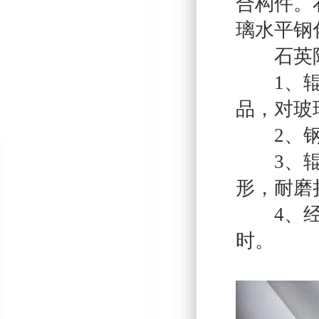
合构件。
璃水平钢
石英陶
1、辊面
品，对玻
2、钢头
3、辊坯
形，耐磨
4、经济
时。