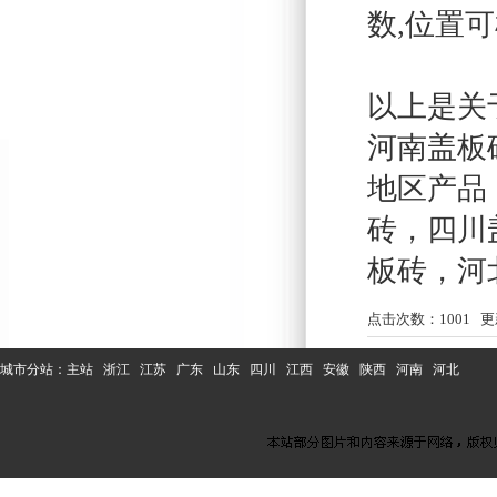
数,位置
以上是关
河南盖板
地区产品
砖
，
四川
板砖
，
河
点击次数：
1001
更新
城市分站：
主站
浙江
江苏
广东
山东
四川
江西
安徽
陕西
河南
河北